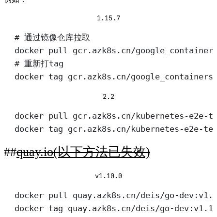
1.15.7
# 通过镜像仓库拉取
docker pull gcr.azk8s.cn/google_container
# 重新打tag
docker tag gcr.azk8s.cn/google_containers
2.2
docker pull gcr.azk8s.cn/kubernetes-e2e-t
docker tag gcr.azk8s.cn/kubernetes-e2e-te
quay.io(以下方法已失效)
v1.10.0
docker pull quay.azk8s.cn/deis/go-dev:v1.
docker tag quay.azk8s.cn/deis/go-dev:v1.1