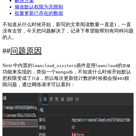
解决方案
修改默认权限为无限制
批量更新已存在的数据
不知道从什么时候开始，新写的文章阅读数量一直是
，一直
1
没有去管，今天把问题解决了，记录下希望能帮到有同样问题
的人。
问题原因
Next 中内置的
插件是用
的
leancloud_visitors
leancloud
存储
功能来实现的，类似一个
，不知道什么时候开始默认
mongodb
把权限变成了
，所以每次更新统计数的时候都会报
权
只读
403
限问题，通过网络请求可以看到：