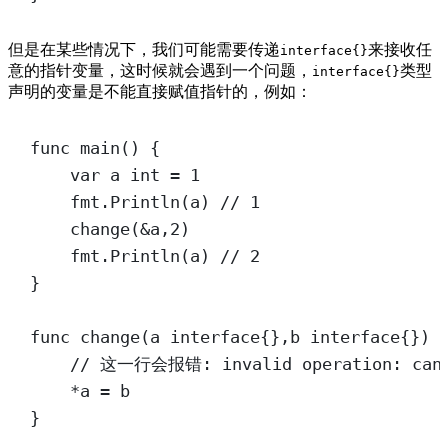
但是在某些情况下，我们可能需要传递
来接收任
interface{}
意的指针变量，这时候就会遇到一个问题，
类型
interface{}
声明的变量是不能直接赋值指针的，例如：
func
main
() {
var
 a 
int
=
1
fmt.
Println
(a) 
// 1
change
(
&
a,
2
)
fmt.
Println
(a) 
// 2
}
func
change
(
a
interface
{},
b
interface
{}) 
// 这一行会报错: invalid operation: canno
*
a 
=
 b
}