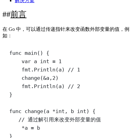
解决方案
前言
在 Go 中，可以通过传递指针来改变函数外部变量的值，例
如：
func
main
() {
var
 a 
int
=
1
fmt.
Println
(a) 
// 1
change
(
&
a,
2
)
fmt.
Println
(a) 
// 2
}
func
change
(
a
*int
, 
b
int
) {
// 通过解引用来改变外部变量的值
*
a 
=
 b
}