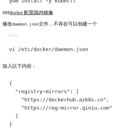
yum
install
-y
kubectl
docker 配置国内镜像
修改
文件，不存在可以创建一个
daemon.json
Terminal window
vi
/etc/docker/daemon.json
加入以下内容：
{
"registry-mirrors"
: [
"https://dockerhub.azk8s.cn"
,
"https://reg-mirror.qiniu.com"
]
}