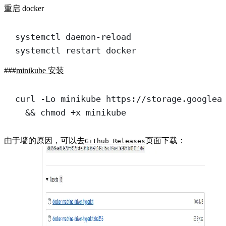
重启 docker
systemctl daemon-reload
systemctl restart docker
minikube 安装
curl -Lo minikube https://storage.googlea
&& chmod +x minikube
由于墙的原因，可以去
页面下载：
Github Releases