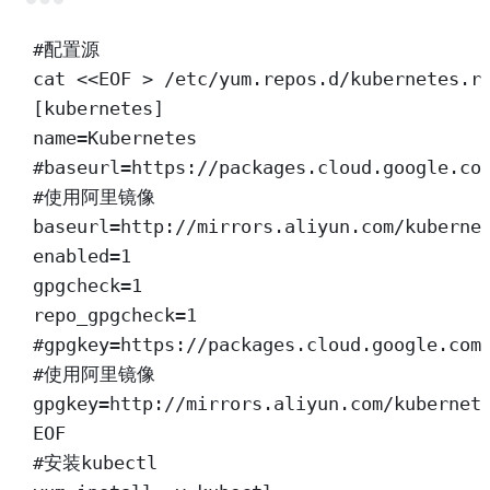
Terminal window
#配置源
cat
<<
EOF
>
/etc/yum.repos.d/kubernetes.r
[kubernetes]
name=Kubernetes
#baseurl=https://packages.cloud.google.co
#使用阿里镜像
baseurl=http://mirrors.aliyun.com/kuberne
enabled=1
gpgcheck=1
repo_gpgcheck=1
#gpgkey=https://packages.cloud.google.com
#使用阿里镜像
gpgkey=http://mirrors.aliyun.com/kubernet
EOF
#安装kubectl