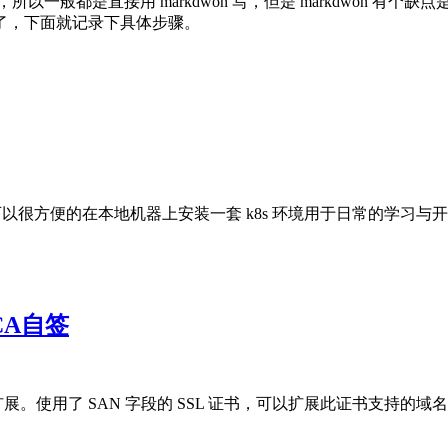
般都是直接用 markdwon 写，但是 markdwon 有个缺点是
技术了，下面就记录下具体步骤。
nikube 可以很方便的在本地机器上安装一套 k8s 环境用于日常的学习与
CA自签
准 x509 中定义的一个扩展。使用了 SAN 字段的 SSL 证书，可以扩展