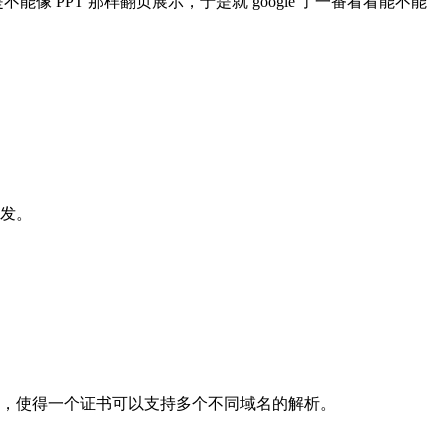
不能像 PPT 那样翻页展示，于是就 google 了一番看看能不能
开发。
此证书支持的域名，使得一个证书可以支持多个不同域名的解析。