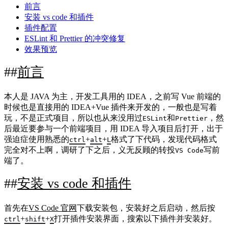
前言
安装 vs code 和插件
插件配置
ESLint 和 Prettier 的冲突修复
效果预览
前言
本人是 JAVA 为主，开发工具用的 IDEA，之前写 Vue 前端的
时候也是直接用的 IDEA+Vue 插件来开发的，一般也是写着
玩，不是正式项目，所以也从来没用过
和
，然
ESLint
Prettier
后最近要参与一个前端项目，用 IDEA 导入项目后打开，出于
强迫症使用熟悉的
+
+
格式了下代码，发现代码格式
ctrl
alt
L
完全对不上啊，调研了下之后，义无反顾的转投
写前
VS Code
端了。
安装 vs code 和插件
首先在
VS Code 官网
下载安装包，安装好之后启动，然后按
+
+
打开插件安装界面，搜索以下插件并安装好。
ctrl
shift
X