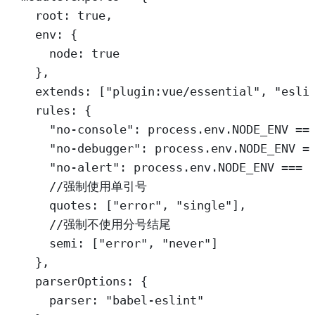
root: 
true
,
env: {
node: 
true
},
extends: [
"plugin:vue/essential"
, 
"esli
rules: {
"no-console"
: process.env.
NODE_ENV
==
"no-debugger"
: process.env.
NODE_ENV
=
"no-alert"
: process.env.
NODE_ENV
===
//强制使用单引号
quotes: [
"error"
, 
"single"
],
//强制不使用分号结尾
semi: [
"error"
, 
"never"
]
},
parserOptions: {
parser: 
"babel-eslint"