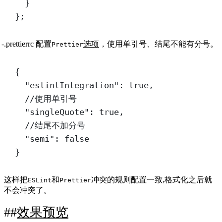
}
};
.prettierrc 配置
选项
，使用单引号、结尾不能有分号。
Prettier
{
"eslintIntegration"
: 
true
,
//使用单引号
"singleQuote"
: 
true
,
//结尾不加分号
"semi"
: 
false
}
这样把
和
冲突的规则配置一致,格式化之后就
ESLint
Prettier
不会冲突了。
效果预览