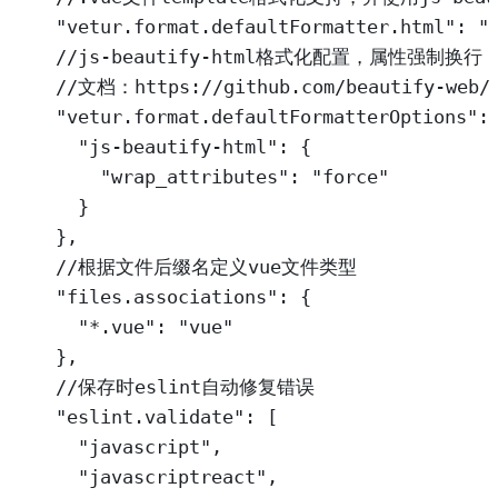
"vetur.format.defaultFormatter.html"
: 
"
//js-beautify-html格式化配置，属性强制换行
//文档：https://github.com/beautify-web/j
"vetur.format.defaultFormatterOptions"
:
"js-beautify-html"
: {
"wrap_attributes"
: 
"force"
}
},
//根据文件后缀名定义vue文件类型
"files.associations"
: {
"*.vue"
: 
"vue"
},
//保存时eslint自动修复错误
"eslint.validate"
: [
"javascript"
,
"javascriptreact"
,