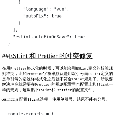
{
"language"
: 
"vue"
,
"autoFix"
: 
true
}
],
"eslint.autoFixOnSave"
: 
true
}
ESLint 和 Prettier 的冲突修复
在用
格式化的时候，可以能会和
定义的校验规
Prettier
ESLint
则冲突，比如
字符串默认是用双引号而
定义的
Prettier
ESLint
是单引号的话这样格式化之后就不符合
规则了。所以要
ESLint
解决冲突就需要在
的规则配置里也配置上和
一
Prettier
ESLint
样的规则，这里贴下
和
的配置文件。
ESLint
Prettier
.eslintrc.js 配置
选项
，使用单引号、结尾不能有分号。
ESLint
module
.
exports
=
 {